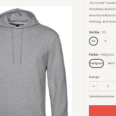
„Go to hell“ Hood
Smalltalk, Bullsh
eine klare Botscha
Haltung. 🔥 Klares
Größe
:
XS
XS
S
Farbe
:
Hellgrau
Hellgrau
Mint
Menge:
Zwischensumme::