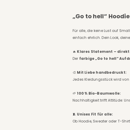
„Go to hell“ Hoodi
Für alle, die keine Lust auf Sma
einfach ehrlich. Dein Look, dein
🔥
Klares Statement – direkt
Der
farbige „Go to hell“ Auf
🎨
Mit Liebe handbedruckt:
Jedes Kleidungsstück wird von 
🌱
100 % Bio-Baumwolle:
Nachhaltigkeit trifft Attitüde:
🧵
Unisex Fit für alle:
Ob Hoodie, Sweater oder T-Shir