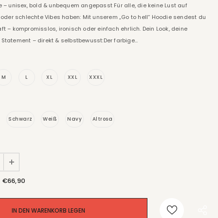
ie – unisex, bold & unbequem angepasst Für alle, die keine Lust auf
it oder schlechte Vibes haben: Mit unserem „Go to hell“ Hoodie sendest du
ft – kompromisslos, ironisch oder einfach ehrlich. Dein Look, deine
 Statement – direkt & selbstbewusst:Der farbige...
M
L
XL
XXL
XXXL
Schwarz
Weiß
Navy
Altrosa
€66,90