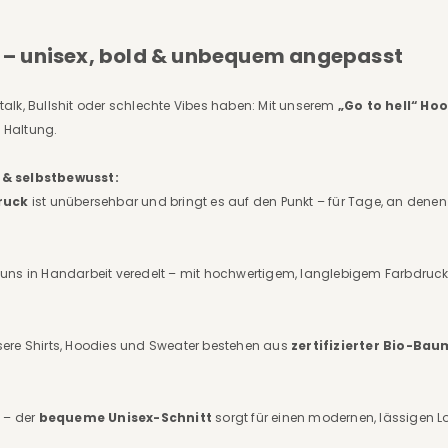
e – unisex, bold & unbequem angepasst
lltalk, Bullshit oder schlechte Vibes haben: Mit unserem
„Go to hell“ Ho
e Haltung.
 & selbstbewusst:
druck
ist unübersehbar und bringt es auf den Punkt – für Tage, an denen
uns in Handarbeit veredelt – mit hochwertigem, langlebigem Farbdruck 
 Unsere Shirts, Hoodies und Sweater bestehen aus
zertifizierter Bio-Bau
t – der
bequeme Unisex-Schnitt
sorgt für einen modernen, lässigen L