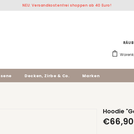
NEU: Versandkostenfrei shoppen ab 40 Euro!
RÄUB
Warenk
hsene
Decken, Zirbe & Co.
Marken
Hoodie "G
€66,90