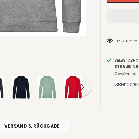
Kunden 
185
SELBSTABHO
TRAUBING
Gewöhnlich f
Ladenadres
VERSAND & RÜCKGABE