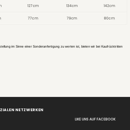
m
127cm
134cm
142cm
m
77cm
79cm
80cm
ellung im Sinne einer Sonderanfertigung zu werten ist, bieten wir bei Kaufrücktritten
OZIALEN NETZWERKEN
LIKE UNS
AUF
FACEBOOK