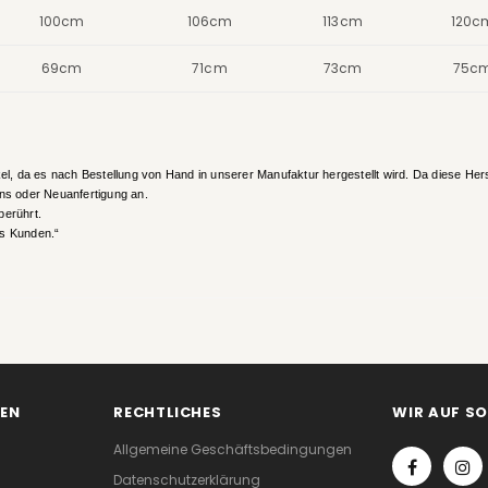
100cm
106cm
113cm
120c
69cm
71cm
73cm
75c
el, da es nach Bestellung von Hand in unserer Manufaktur hergestellt wird. Da diese Herst
ins oder Neuanfertigung an.
berührt.
es Kunden.“
EN
RECHTLICHES
WIR AUF S
Allgemeine Geschäftsbedingungen
Datenschutzerklärung