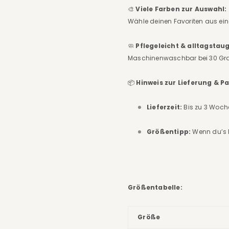
🎨
Viele Farben zur Auswahl:
Wähle deinen Favoriten aus ei
🧼
Pflegeleicht & alltagstaug
Maschinenwaschbar bei 30 Gra
📦
Hinweis zur Lieferung & P
Lieferzeit:
Bis zu 3 Woche
Größentipp:
Wenn du’s 
Größentabelle:
Größe