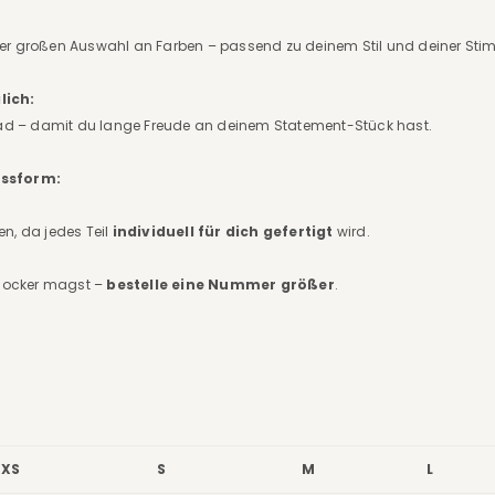
ner großen Auswahl an Farben – passend zu deinem Stil und deiner St
lich:
d – damit du lange Freude an deinem Statement-Stück hast.
assform:
n, da jedes Teil
individuell für dich gefertigt
wird.
locker magst –
bestelle eine Nummer größer
.
XS
S
M
L