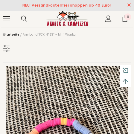
NEU: Versandkostenfrei shoppen ab 40 Euro!
0
Startseite
Armband "FCK N*ZS“ - Milli Wonka