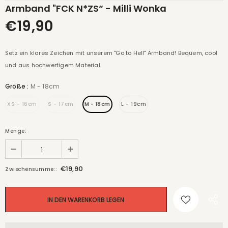
Armband "FCK N*ZS“ - Milli Wonka
€19,90
Setz ein klares Zeichen mit unserem "Go to Hell" Armband! Bequem, cool
und aus hochwertigem Material.
Größe
:
M - 18cm
XS - 16cm
S - 17cm
M - 18cm
L - 19cm
Menge:
€19,90
Zwischensumme::