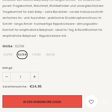
purem Tragekomfort, Weichheit, Wohlbefinden und unvergleichlichem
Tragekomfort für dein Baby:- zarte Bündchen- runder Halsausschnitt-
einfaches An- und Ausziehen- praktischer Druckknopfverschluss im
Schritt- lange Ärmel- hochwertige Rippstrickware- atmungsaktiv-
Komfort für empfindliche Babyhaut- ideal für Tag & NachtKomfort für
empfindliche Babyhaut - Rippstrickware mit...
Größe
:
62/68
50/56
62/68
74/80
86/92
Menge:
€24,95
Zwischensumme::