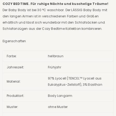
COZY BEDTIME. Für ruhige Nächte und kuschelige Träume!
Der Baby Body ist bei 30 °C waschbar. Der LÄSSIG Baby Body mit
den langen Armen ist in verschiedenen Farben und Größen
erhältlich und lässt sich wunderbar mit den Schlafsäcken und
Schlafanzügen aus der Cozy Bedtime Kollektion kombinieren.
Eigenschaften
Farbe:
hellbraun
Jahreszeit:
Frühjahr
97% Lyocell (TENCEL™ Lyocell aus
Material:
Eukalyptus-Zellstoff), 3% Elasthan
Produktart:
Body Langarm
Muster:
ohne Muster