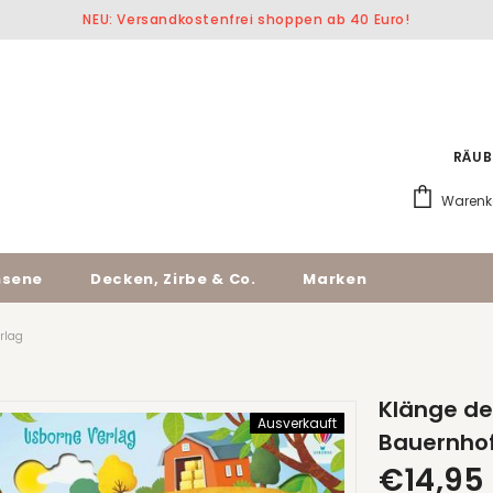
NEU: Versandkostenfrei shoppen ab 40 Euro!
RÄUB
Warenk
hsene
Decken, Zirbe & Co.
Marken
rlag
Klänge de
Ausverkauft
Bauernhof
€14,95