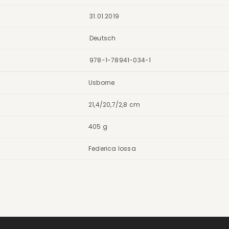
31.01.2019
Deutsch
978-1-78941-034-1
Usborne
21,4/20,7/2,8 cm
405 g
Federica Iossa