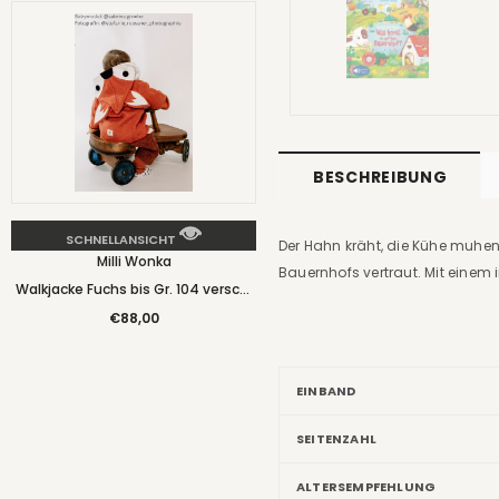
BESCHREIBUNG
SCHNELLANSICHT
Der Hahn kräht, die Kühe muhe
Milli Wonka
Bauernhofs vertraut. Mit einem 
Walkjacke Fuchs bis Gr. 104 versch.
Farben - Milli Wonka
€88,00
EINBAND
SEITENZAHL
ALTERSEMPFEHLUNG