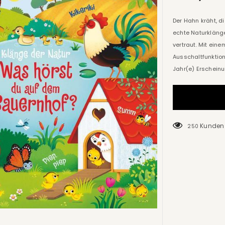
Der Hahn kräht, 
echte Naturkläng
vertraut. Mit eine
Ausschaltfunktio
Jahr(e) Erscheinu
Kunden 
250