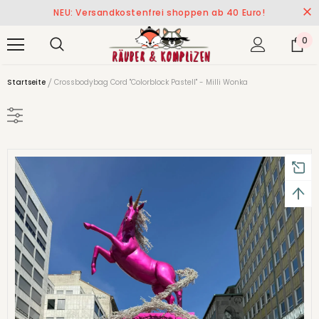
NEU: Versandkostenfrei shoppen ab 40 Euro!
0
Startseite
Crossbodybag Cord "Colorblock Pastell" - Milli Wonka