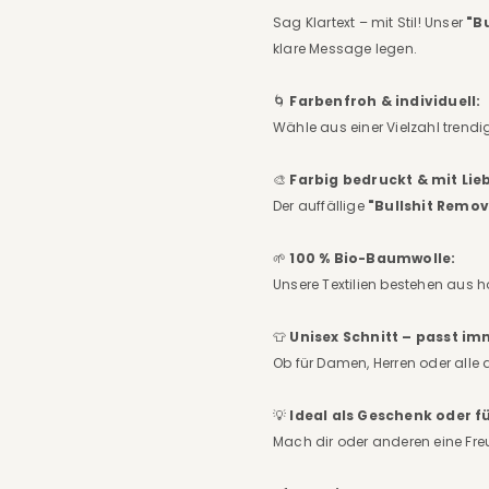
Sag Klartext – mit Stil! Unser
"B
klare Message legen.
🌀
Farbenfroh & individuell:
Wähle aus einer Vielzahl trendi
🎨
Farbig bedruckt & mit Lieb
Der auffällige
"Bullshit Remo
🌱
100 % Bio-Baumwolle:
Unsere Textilien bestehen aus ho
👕
Unisex Schnitt – passt im
Ob für Damen, Herren oder alle 
💡
Ideal als Geschenk oder fü
Mach dir oder anderen eine Fre