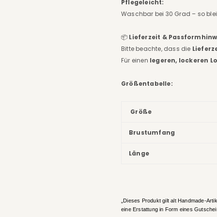
Pflegeleicht:
Waschbar bei 30 Grad – so blei
📦
Lieferzeit & Passformhinw
Bitte beachte, dass die
Lieferz
Für einen
legeren, lockeren L
Größentabelle:
Größe
Brustumfang
Länge
„Dieses Produkt gilt alt Handmade-Artik
eine Erstattung in Form eines Gutsche