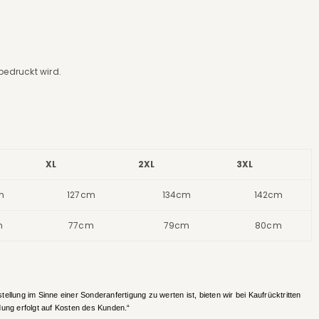
 bedruckt wird.
XL
2XL
3XL
m
127cm
134cm
142cm
m
77cm
79cm
80cm
ellung im Sinne einer Sonderanfertigung zu werten ist, bieten wir bei Kaufrücktritten
ung erfolgt auf Kosten des Kunden.“