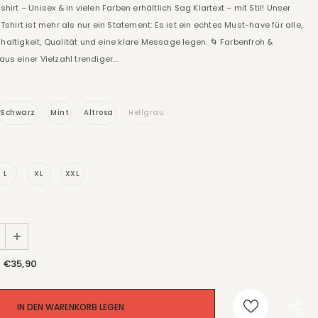
shirt – Unisex & in vielen Farben erhältlich Sag Klartext – mit Stil! Unser
 Tshirt ist mehr als nur ein Statement: Es ist ein echtes Must-have für alle,
haltigkeit, Qualität und eine klare Message legen. 🌀 Farbenfroh &
aus einer Vielzahl trendiger...
Schwarz
Mint
Altrosa
Hellgrau
L
XL
XXL
€35,90