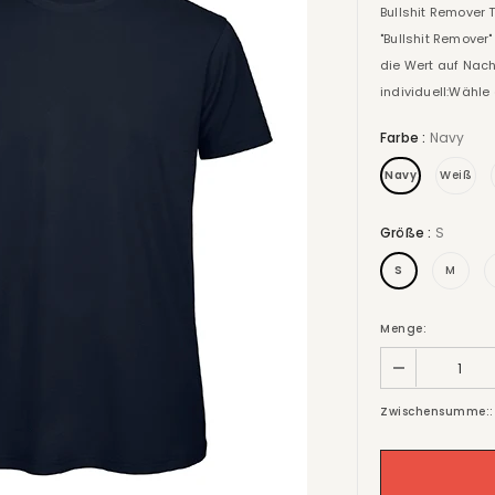
Bullshit Remover T
"Bullshit Remover"
die Wert auf Nach
individuell:Wähle 
Farbe
:
Navy
Navy
Weiß
Größe
:
S
S
M
Menge:
Zwischensumme::