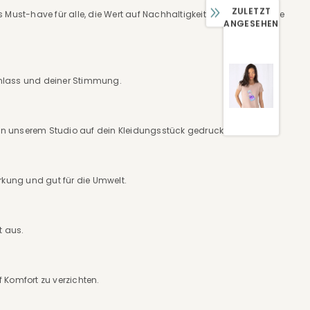
ZULETZT
es Must-have für alle, die Wert auf Nachhaltigkeit, Qualität und eine
ANGESEHEN
 Anlass und deiner Stimmung.
t in unserem Studio auf dein Kleidungsstück gedruckt.
irkung und gut für die Umwelt.
t aus.
 Komfort zu verzichten.