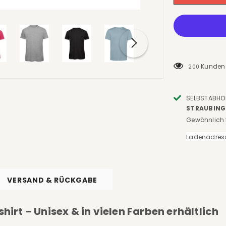
Kunden 
200
SELBSTABHO
TRAUBING
Gewöhnlich f
Ladenadres
VERSAND & RÜCKGABE
hirt – Unisex & in vielen Farben erhältlich