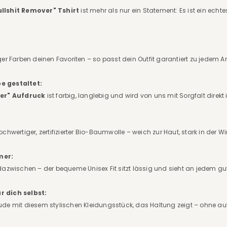
ullshit Remover" Tshirt
ist mehr als nur ein Statement: Es ist ein echt
ger Farben deinen Favoriten – so passt dein Outfit garantiert zu jedem
e gestaltet:
ver" Aufdruck
ist farbig, langlebig und wird von uns mit Sorgfalt direk
chwertiger, zertifizierter Bio-Baumwolle – weich zur Haut, stark in der W
mer:
dazwischen – der bequeme Unisex Fit sitzt lässig und sieht an jedem gu
r dich selbst:
ude mit diesem stylischen Kleidungsstück, das Haltung zeigt – ohne auf