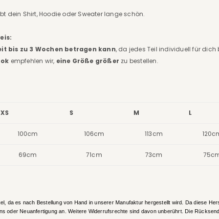
bt dein Shirt, Hoodie oder Sweater lange schön.
eis:
eit bis zu 3 Wochen betragen kann
, da jedes Teil individuell für dich
ook
empfehlen wir,
eine Größe größer
zu bestellen.
XS
S
M
L
100cm
106cm
113cm
120c
69cm
71cm
73cm
75c
el, da es nach Bestellung von Hand in unserer Manufaktur hergestellt wird. Da diese Herst
ins oder Neuanfertigung an.
Weitere Widerrufsrechte sind davon unberührt.
Die Rücksend