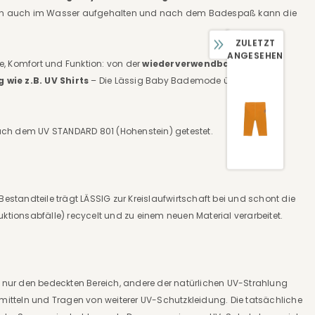
rden auch im Wasser aufgehalten und nach dem Badespaß kann die
ZULETZT
ANGESEHEN
, Komfort und Funktion: von der
wiederverwendbaren
wie z.B. UV Shirts
– Die Lässig Baby Bademode überzeugt
ach dem UV STANDARD 801 (Hohenstein) getestet.
estandteile trägt LÄSSIG zur Kreislaufwirtschaft bei und schont die
ktionsabfälle) recycelt und zu einem neuen Material verarbeitet.
 nur den bedeckten Bereich, andere der natürlichen UV-Strahlung
itteln und Tragen von weiterer UV-Schutzkleidung. Die tatsächliche