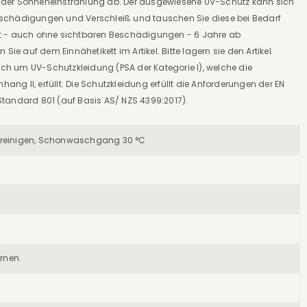
t der Sonneneinstrahlung ab. Der ausgewiesene UV-Schutz kann sich
Beschädigungen und Verschleiß und tauschen Sie diese bei Bedarf
ägt - auch ohne sichtbaren Beschädigungen - 6 Jahre ab
 auf dem Einnähetikett im Artikel. Bitte lagern sie den Artikel
ch um UV-Schutzkleidung (PSA der Kategorie I), welche die
g II, erfüllt. Die Schutzkleidung erfüllt die Anforderungen der EN
Standard 801 (auf Basis AS/ NZS 4399:2017).
nreinigen
, Schonwaschgang 30 °C
rnen.