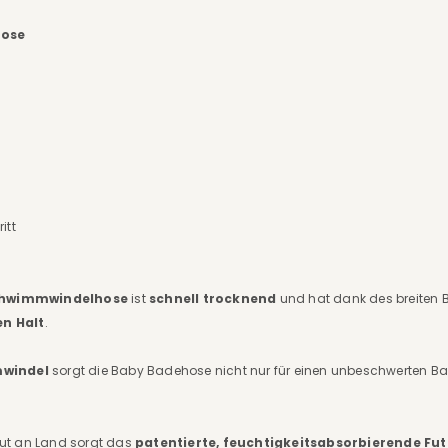
hose
itt
chwimmwindelhose
ist
schnell trocknend
und hat dank des breiten 
n Halt
.
mwindel
sorgt die Baby Badehose nicht nur für einen unbeschwerten Ba
ut an Land sorgt das
patentierte, feuchtigkeitsabsorbierende Fut