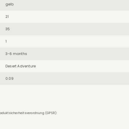
gelb
21
35
1
3-6 months
Desert Adventure
0.09
roduktsicherheitsverordnung (GPSR):