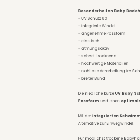
Besonderheiten Baby Bade
- UV Schutz 60
- integrierte Windel
- angenehme Passform
- elastisch
- atmungsaktiv
- schnell trocknend
- hochwertige Materialien
- nahtlose Verarbeitung im Schr
- breiter Bund
Die niedliche kurze
UV Baby S
Passform
und einen
optimale
Mit der
integrierten Schwim
Alternative zur Einwegwindel.
Für möglichst trockene Babyha