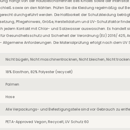
dung hängt von der Hautbeschaffenheit des Kindes sowie der Intensitä
schleiß sowie an den Nähten. Prüfen Sie die Kleidung regelmäßig auf 
gerecht durchgeführt werden. Die Haltbarkeit der Schutzkleidung betr
ng, Pflegehinweis, Größe, Herstelldatum und UV-Schutzfaktor finden Sie
ch jedem Kontakt mit Chlor- und Salzwasser auswaschen. Es handelt si
 Gesundheitsschutz und Sicherheit der Verordnung (EU) 2016/ 425, Anhan
 – Allgemeine Anforderungen. Die Materialprüfung erfolgt nach dem UV 
Nicht bügeln
, Nicht maschinentrocknen
, Nicht bleichen
, Nicht trocke
18% Elasthan
, 82% Polyester (recycelt)
Palmen
Hose
Alle Verpackungs- und Befestigungsteile sind vor Gebrauch zu entfe
PETA-Approved Vegan
, Recycelt
, UV Schutz 60