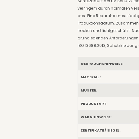
Schutzdauer der UV Schutzklei
verringern durch normalen Ver
aus. Eine Reparatur muss fach
Produktionsdatum. Zusammensetzu
trocken und lichtgeschützt. Na
grundlegenden Anforderungen für
ISO 13688:2013, Schutzkleidung
GEBRAUCHSHINWEISE:
MATERIAL:
MUSTER:
PRODUKTART:
WARNHINWEISE:
ZERTIFIKATE / SIEGEL: