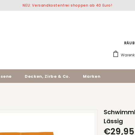
NEU: Versandkostenfrei shoppen ab 40 Euro!
RÄUB
Warenk
hsene
Decken, Zirbe & Co.
Marken
Schwimmho
Lässig
€29,95