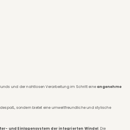
Bunds und der nahtlosen Verarbeitung im Schritt eine
angenehme
despaß, sondern bietet eine umweltfreundliche und stylische
ter- und Einlagensystem der integrierten Windel
. Die