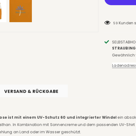
Kunden s
59
SELBSTABHO
TRAUBING
Gewöhnlich f
Ladenadres
VERSAND & RÜCKGABE
se ist mit einem UV-Schutz 60 und integrierter Windel
ein absol
Elasthan. In Kombination mit Sonnencreme und dem passenden UV-Shirt 
trahlung an Land oder im Wasser geschützt.