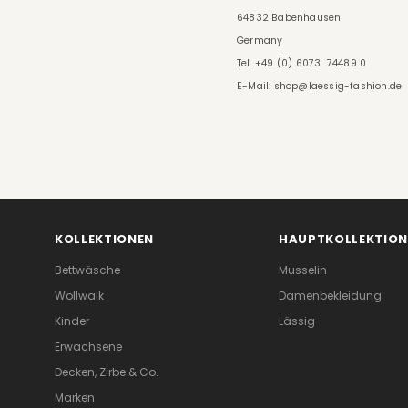
64832 Babenhausen
Germany
Tel. +49 (0) 6073 74489 0
E-Mail: shop@laessig-fashion.de
KOLLEKTIONEN
HAUPTKOLLEKTION
Bettwäsche
Musselin
Wollwalk
Damenbekleidung
Kinder
Lässig
Erwachsene
Decken, Zirbe & Co.
Marken