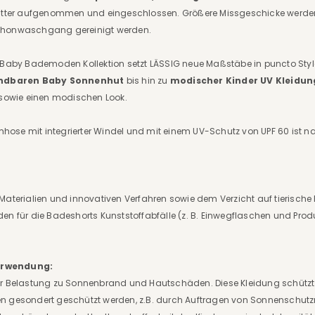
enfutter aufgenommen und eingeschlossen. Größere Missgeschicke we
Schonwaschgang gereinigt werden.
n Baby Bademoden Kollektion setzt LÄSSIG neue Maßstäbe in puncto Style
ndbaren Baby Sonnenhut
bis hin zu
modischer Kinder UV Kleidung 
sowie einen modischen Look.
ose mit integrierter Windel und mit einem UV-Schutz von UPF 60 ist n
Materialien und innovativen Verfahren sowie dem Verzicht auf tierische B
en für die Badeshorts Kunststoffabfälle (z. B. Einwegflaschen und Produ
erwendung:
er Belastung zu Sonnenbrand und Hautschäden. Diese Kleidung schützt
n gesondert geschützt werden, z.B. durch Auftragen von Sonnenschutzm