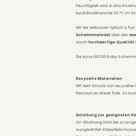
Feuchtigkeit wird in das Inn
kurze Badehose bei 30 °C im 
Mit der exklusiven Splash & Fu
Schwimmwindel
über den
we
durch
hochwertige Qualität
Die kurze LÄSSIG Baby Schwimmh
Recycelte Materialien
Mit dem Einsatz von recycelten 
Ressourcen dieser Erde. So wurd
Anleitung zur geeigneten V
UV-Strahlung führt bei zu lang
ausgesetzten Körperteile müsse