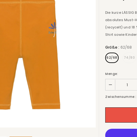
Die kurze LÄSSIG 
absolutes Must-Ha
(recycelt) und 1
Shirt sowie Kinder
Größe
:
62/68
62/68
74/80
Menge:
Zwischensumme::